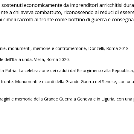
o sostenuti economicamente da imprenditori arricchitisi duran
nte a chi aveva combattuto, riconoscendo ai reduci di essere 
i cimeli raccolti al fronte come bottino di guerra e consegna
imonie, monumenti, memorie e contromemorie, Donzelli, Roma 2018.
 dell’Italia unita, Viella, Roma 2020.
 la Patria. La celebrazione dei caduti dal Risorgimento alla Repubblic
al fronte. Monumenti e ricordi della Grande Guerra nel Senese, con u
mmagini e memoria della Grande Guerra a Genova e in Liguria, con una pr