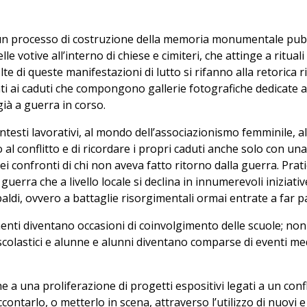
ca un processo di costruzione della memoria monumentale pubbl
elle votive all’interno di chiese e cimiteri, che attinge a ritua
lte di queste manifestazioni di lutto si rifanno alla retorica
ti ai caduti che compongono gallerie fotografiche dedicate agl
già a guerra in corso.
ntesti lavorativi, al mondo dell’associazionismo femminile, alla
l conflitto e di ricordare i propri caduti anche solo con un
confronti di chi non aveva fatto ritorno dalla guerra. Pratic
guerra che a livello locale si declina in innumerevoli iniziativ
ldi, ovvero a battaglie risorgimentali ormai entrate a far par
ti diventano occasioni di coinvolgimento delle scuole; non
 scolastici e alunne e alunni diventano comparse di eventi medi
a una proliferazione di progetti espositivi legati a un confli
ccontarlo, o metterlo in scena, attraverso l’utilizzo di nuovi 